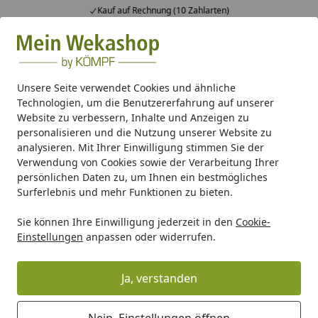
Kauf auf Rechnung (10 Zahlarten)
Alle Produkte
Mein Konto
Wunschl
Ein
Suchen
Unsere Seite verwendet Cookies und ähnliche
Technologien, um die Benutzererfahrung auf unserer
Wie Gutschein bezahlen?
Website zu verbessern, Inhalte und Anzeigen zu
Startseite
personalisieren und die Nutzung unserer Website zu
Wie kann ich einen Gutschein
analysieren. Mit Ihrer Einwilligung stimmen Sie der
Verwendung von Cookies sowie der Verarbeitung Ihrer
bezahlen?
persönlichen Daten zu, um Ihnen ein bestmögliches
Surferlebnis und mehr Funktionen zu bieten.
Für den Kauf eines Gutscheins stehen Ihnen die
Zahlarten Kreditkarte und Sofortüberweisung zur
Sie können Ihre Einwilligung jederzeit in den
Cookie-
Verfügung. Sämtliche anderen Zahlarten sind nicht
Einstellungen
anpassen oder widerrufen.
möglich.
Ja, verstanden
Weitere Fragen aus dem Bereich
Nein, Einstellungen öffnen